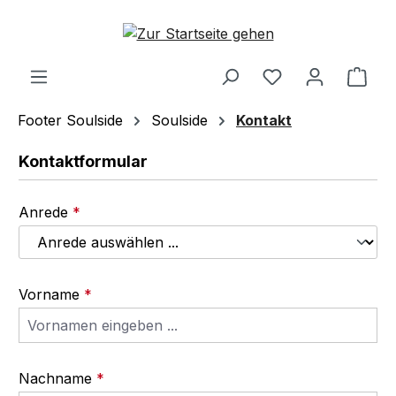
Zum Hauptinhalt springen
Ware
Footer Soulside
Soulside
Kontakt
Kontaktformular
Anrede
*
Vorname
*
Nachname
*