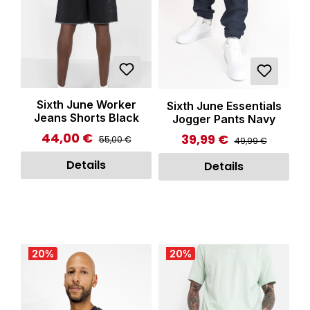
Sixth June Worker
Sixth June Essentials
Jeans Shorts Black
Jogger Pants Navy
44,00 €
Regulärer Preis:
Verkaufspreis:
39,99 €
Regulärer Preis:
Verkaufspreis:
55,00 €
49,99 €
Details
Details
20
%
20
%