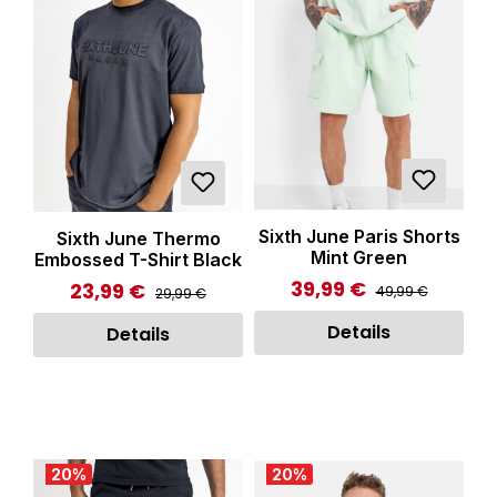
Sixth June Paris Shorts
Sixth June Thermo
Mint Green
Embossed T-Shirt Black
39,99 €
Regulärer Preis:
Verkaufspreis:
23,99 €
Regulärer Preis:
Verkaufspreis:
49,99 €
29,99 €
Details
Details
20
%
20
%