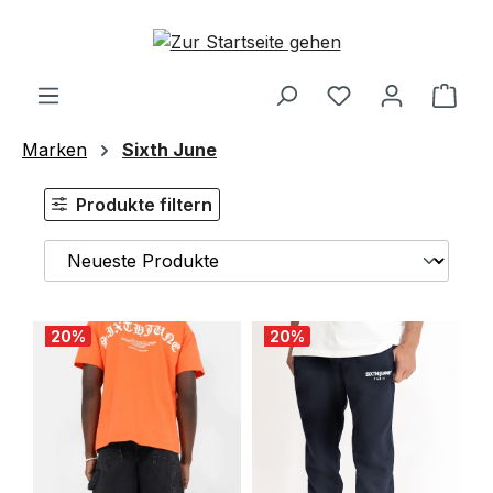
Zum Hauptinhalt springen
Ware
Marken
Sixth June
Produkte filtern
20
%
20
%