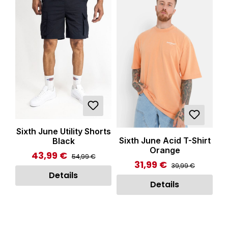
Sixth June Utility Shorts
Sixth June Acid T-Shirt
Black
Orange
43,99 €
Regulärer Preis:
Verkaufspreis:
54,99 €
31,99 €
Regulärer Preis:
Verkaufspreis:
39,99 €
Details
Details