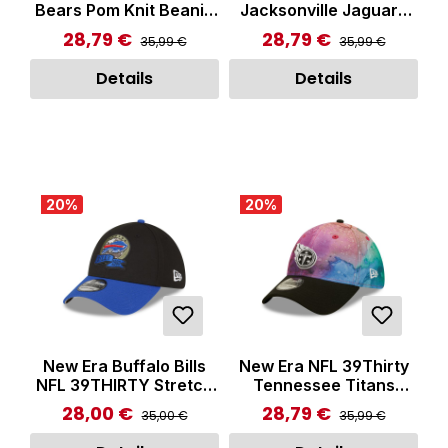
Bears Pom Knit Beanie
Jacksonville Jaguars
Multicolor
Knit Beanie Black
28,79 €
28,79 €
Regulärer Preis:
Regulärer Preis:
Verkaufspreis:
Verkaufspreis:
35,99 €
35,99 €
Details
Details
20
%
20
%
New Era Buffalo Bills
New Era NFL 39Thirty
NFL 39THIRTY Stretch
Tennessee Titans
Fit Cap Black
Team Cap Multicolor
28,00 €
28,79 €
Regulärer Preis:
Regulärer Preis:
Verkaufspreis:
Verkaufspreis:
35,00 €
35,99 €