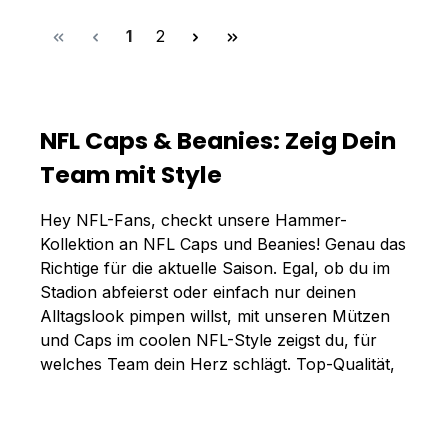
Seite
Seite
1
2
NFL Caps & Beanies: Zeig Dein
Team mit Style
Hey NFL-Fans, checkt unsere Hammer-
Kollektion an NFL Caps und Beanies! Genau das
Richtige für die aktuelle Saison. Egal, ob du im
Stadion abfeierst oder einfach nur deinen
Alltagslook pimpen willst, mit unseren Mützen
und Caps im coolen NFL-Style zeigst du, für
welches Team dein Herz schlägt. Top-Qualität,
fette Designs – hier findest du alles, um deine
NFL-Leidenschaft zu zeigen. Also, worauf
wartest du? Zeig deine Teamfarben und hol dir