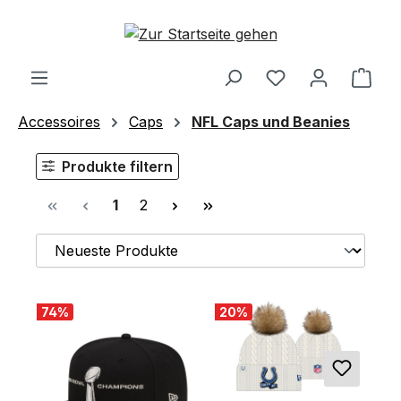
Zum Hauptinhalt springen
Ware
Accessoires
Caps
NFL Caps und Beanies
Produkte filtern
Seite
Seite
1
2
74
%
20
%