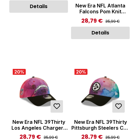
Purple
New Era NFL Atlanta
Details
Falcons Pom Knit
Beanie Black
28,79 €
Regulärer Preis:
Verkaufspreis:
35,99 €
Details
20
%
20
%
New Era NFL 39Thirty
New Era NFL 39Thirty
Los Angeles Chargers
Pittsburgh Steelers Cap
Cap Multicolor
Multicolor
28,79 €
28,79 €
Regulärer Preis:
Regulärer Preis:
Verkaufspreis:
Verkaufspreis:
35,99 €
35,99 €