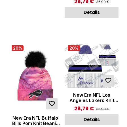
28,79 €
Regulärer Preis:
Verkaufspreis:
35,99 €
Details
20
%
20
%
New Era NFL Los
Angeles Lakers Knit
Beanie White
28,79 €
Regulärer Preis:
Verkaufspreis:
35,99 €
New Era NFL Buffalo
Details
Bills Pom Knit Beanie