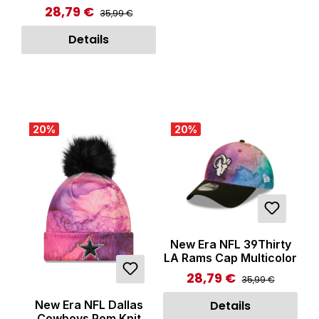
Multicolor
28,79 €
Regulärer Preis:
Verkaufspreis:
35,99 €
Details
20
%
20
%
New Era NFL 39Thirty
LA Rams Cap Multicolor
28,79 €
Regulärer Preis:
Verkaufspreis:
35,99 €
New Era NFL Dallas
Details
Cowboys Pom Knit