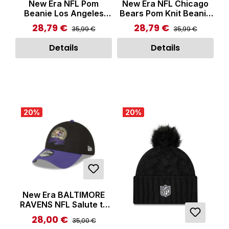
New Era NFL Pom
New Era NFL Chicago
Beanie Los Angeles
Bears Pom Knit Beanie
Chargers Beanie
Multicolor
28,79 €
28,79 €
Regulärer Preis:
Regulärer Preis:
Verkaufspreis:
Verkaufspreis:
35,99 €
35,99 €
Mulitcolor
Details
Details
20
%
20
%
New Era BALTIMORE
RAVENS NFL Salute to
Service 39THIRTY
28,00 €
Regulärer Preis:
Verkaufspreis:
35,00 €
Stretch Fit Cap Black/