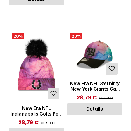
20
%
20
%
New Era NFL 39Thirty
New York Giants Cap
Multicolor
28,79 €
Regulärer Preis:
Verkaufspreis:
35,99 €
New Era NFL
Details
Indianapolis Colts Pom
Knit Beanie Multicolor
28,79 €
Regulärer Preis:
Verkaufspreis:
35,99 €