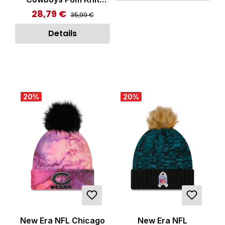
Beanie Multicolor
28,79 €
Regulärer Preis:
Verkaufspreis:
35,99 €
Details
20
%
20
%
New Era NFL Chicago
New Era NFL