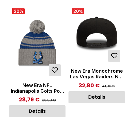
20
%
20
%
New Era Monochrome
Las Vegas Raiders NFL
9FIFTY Snapback Cap
32,80 €
Regulärer Preis:
New Era NFL
Verkaufspreis:
41,00 €
Black
Indianapolis Colts Pom
Knit Beanie Grey
Details
28,79 €
Regulärer Preis:
Verkaufspreis:
35,99 €
Details