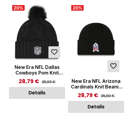
20
%
20
%
New Era NFL Dallas
Cowboys Pom Knit
Beanie Black
28,79 €
Regulärer Preis:
New Era NFL Arizona
Verkaufspreis:
35,99 €
Cardinals Knit Beanie
Black
Details
28,79 €
Regulärer Preis:
Verkaufspreis:
35,99 €
Details