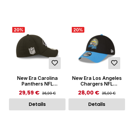
20
%
20
%
New Era Carolina
New Era Los Angeles
Panthers NFL
Chargers NFL
39THIRTY Stretch Fit
39THIRTY Stretch Fit
29,59 €
28,00 €
Regulärer Preis:
Regulärer Preis:
Verkaufspreis:
Verkaufspreis:
36,99 €
35,00 €
Cap Black
Cap Black
Details
Details