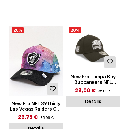
20
%
20
%
New Era Tampa Bay
Buccaneers NFL
39THIRTY Stretch Fit
28,00 €
Regulärer Preis:
Verkaufspreis:
35,00 €
Cap Black
Details
New Era NFL 39Thirty
Las Vegas Raiders Cap
Multicolor
28,79 €
Regulärer Preis:
Verkaufspreis:
35,99 €
Details