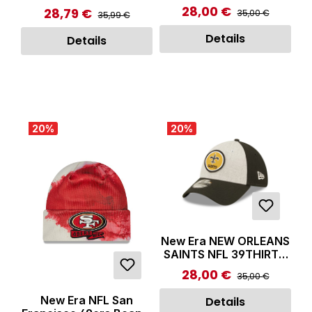
Stretch Fit Cap Black
28,00 €
Regulärer Preis:
Verkaufspreis:
28,79 €
Regulärer Preis:
Verkaufspreis:
35,00 €
35,99 €
Details
Details
20
%
20
%
New Era NEW ORLEANS
SAINTS NFL 39THIRTY
Stretch Fit Cap Black/
28,00 €
Regulärer Preis:
Verkaufspreis:
35,00 €
Grey
New Era NFL San
Details