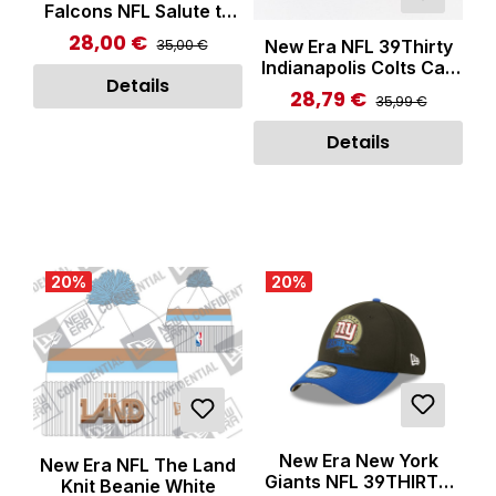
Falcons NFL Salute to
Service 39THIRTY
28,00 €
Regulärer Preis:
Verkaufspreis:
New Era NFL 39Thirty
35,00 €
Stretch Fit Cap Black
Indianapolis Colts Cap
Details
Multicolor
28,79 €
Regulärer Preis:
Verkaufspreis:
35,99 €
Details
20
%
20
%
New Era New York
New Era NFL The Land
Giants NFL 39THIRTY
Knit Beanie White