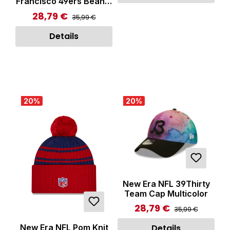
Francisco 49ers Beanie
Red/White
28,79 €
Regulärer Preis:
Verkaufspreis:
35,99 €
Details
20
%
20
%
New Era NFL 39Thirty
Team Cap Multicolor
28,79 €
Regulärer Preis:
Verkaufspreis:
35,99 €
New Era NFL Pom Knit
Details