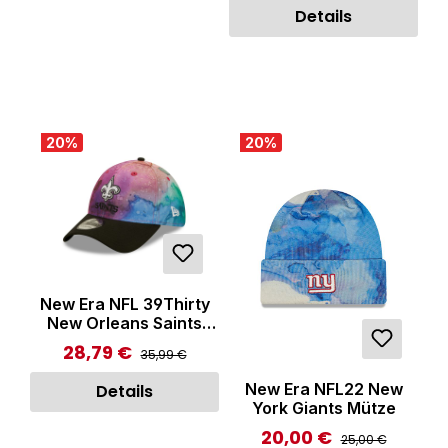
Details
20
%
20
%
New Era NFL 39Thirty
New Orleans Saints
Cap Multicolor
28,79 €
Regulärer Preis:
Verkaufspreis:
35,99 €
New Era NFL22 New
Details
York Giants Mütze
20,00 €
Regulärer Preis:
Verkaufspreis:
25,00 €