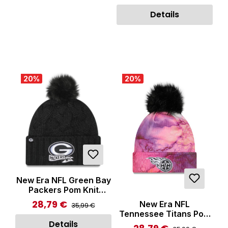
Details
20
%
20
%
New Era NFL Green Bay
Packers Pom Knit
Beanie Black kein
28,79 €
Regulärer Preis:
New Era NFL
Verkaufspreis:
35,99 €
Tennessee Titans Pom
Knit Beanie Multicolor
Details
Regulärer Preis: