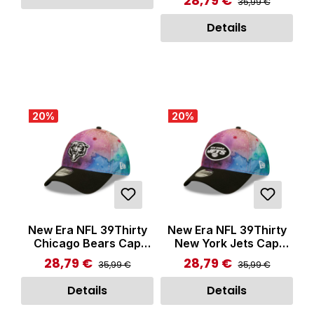
28,79 €
Verkaufspreis:
35,99 €
Details
20
%
20
%
New Era NFL 39Thirty
New Era NFL 39Thirty
Chicago Bears Cap
New York Jets Cap
Multicolor
Multicolor
28,79 €
28,79 €
Regulärer Preis:
Regulärer Preis:
Verkaufspreis:
Verkaufspreis:
35,99 €
35,99 €
Details
Details