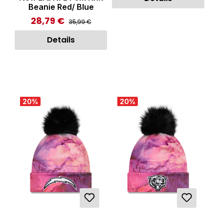
Beanie Red/ Blue
28,79 €
Regulärer Preis:
Verkaufspreis:
35,99 €
Details
20
%
20
%