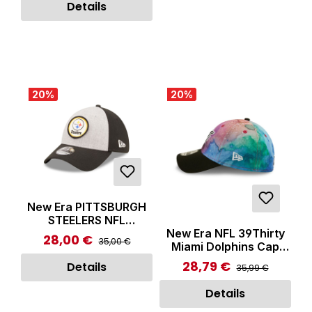
Details
20
%
20
%
New Era PITTSBURGH
STEELERS NFL
New Era NFL 39Thirty
39THIRTY Stretch Fit
28,00 €
Regulärer Preis:
Verkaufspreis:
35,00 €
Miami Dolphins Cap
Cap Black/ Grey
Multicolor
28,79 €
Regulärer Preis:
Verkaufspreis:
Details
35,99 €
Details