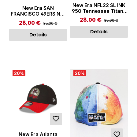
New Era NFL22 SL INK
New Era SAN
950 Tennessee Titans
FRANCISCO 49ERS NFL
Cap Blue
28,00 €
Regulärer Preis:
Verkaufspreis:
39THIRTY Stretch Fit
35,00 €
28,00 €
Regulärer Preis:
Verkaufspreis:
35,00 €
Cap Black/ White
Details
Details
20
%
20
%
New Era Atlanta