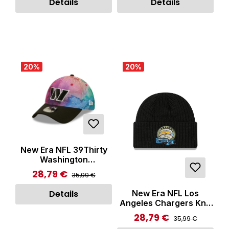
Details
Details
20
%
20
%
New Era NFL 39Thirty
Washington
Commanders Cap
28,79 €
Regulärer Preis:
Verkaufspreis:
35,99 €
Multicolor
New Era NFL Los
Details
Angeles Chargers Knit
Beanie Black
28,79 €
Regulärer Preis:
Verkaufspreis:
35,99 €