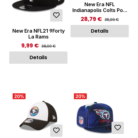
New Era NFL
Indianapolis Colts Pom
Knit Beanie Creme
28,79 €
Regulärer Preis:
Verkaufspreis:
35,99 €
Details
New Era NFL21 9Forty
La Rams
9,99 €
Regulärer Preis:
Verkaufspreis:
38,00 €
Details
20
%
20
%