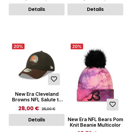
Details
Details
20
%
20
%
New Era Cleveland
Browns NFL Salute to
Service 39THIRTY
28,00 €
Regulärer Preis:
Verkaufspreis:
35,00 €
Stretch Fit Cap Black/
Brown
New Era NFL Bears Pom
Details
Knit Beanie Multicolor