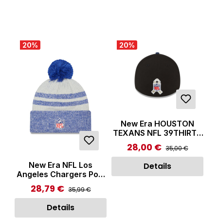
20
%
20
%
New Era HOUSTON
TEXANS NFL 39THIRTY
Stretch Fit Cap Black/
28,00 €
Regulärer Preis:
Verkaufspreis:
35,00 €
Dark Blue
New Era NFL Los
Details
Angeles Chargers Pom
Knit Beanie Blue
28,79 €
Regulärer Preis:
Verkaufspreis:
35,99 €
Details