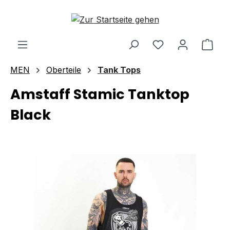
Zum Hauptinhalt springen
Ware
MEN
Oberteile
Tank Tops
Amstaff Stamic Tanktop
Black
Bildergalerie überspringen