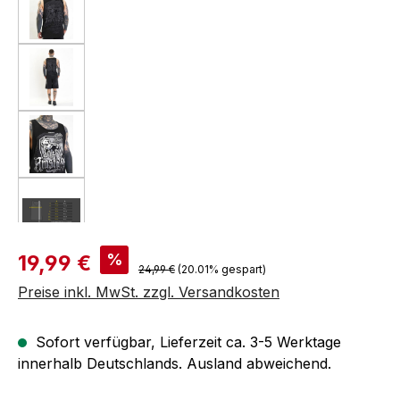
Verkaufspreis:
%
19,99 €
Regulärer Preis:
24,99 €
(20.01% gespart)
Preise inkl. MwSt. zzgl. Versandkosten
Sofort verfügbar, Lieferzeit ca. 3-5 Werktage
innerhalb Deutschlands. Ausland abweichend.