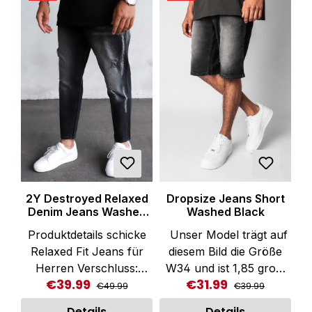
Reine Baumwolle bietet
Einschubtaschen.
exzellenten
Praktisches Münzfach.
Tragekomfort. Bequeme
Reine Baumwolle bietet
Passform. Farbe: Blau
exzellenten
Material: 100%
Tragekomfort. Bequeme
Baumwolle Artikelnr.
Passform Artikelnr. DS-
DS-JS-H001LIGHT
JS-002-BLK
Kat.: Straight Fit
JeansFarbe:
SchwarzMaterial: 100%
Baumwolle
2Y Destroyed Relaxed
Dropsize Jeans Short
Denim Jeans Washed
Washed Black
Black
Produktdetails schicke
Unser Model trägt auf
Relaxed Fit Jeans für
diesem Bild die Größe
Herren Verschluss:
W34 und ist 1,85 groß.
€39.99
€31.99
Regular price:
Regular price:
Sale price:
Sale price:
verdeckte Knopfleiste
Blickfangende Jeans
€49.99
€39.99
Seitentaschen
Short in Black für
Details
Details