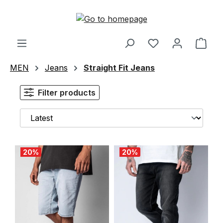
Skip to main content
Shop
MEN
Jeans
Straight Fit Jeans
Filter products
20
%
20
%