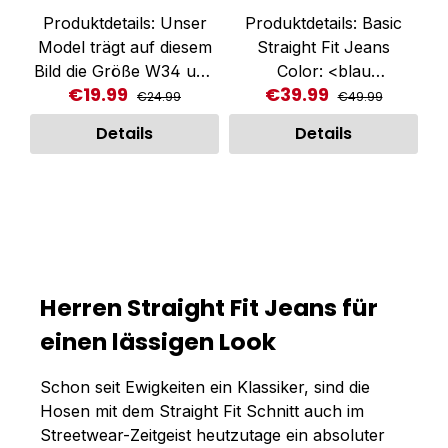
Baumwolle
Produktdetails: Unser
Produktdetails: Basic
Maschinenwäsche bei
Model trägt auf diesem
Straight Fit Jeans
30°C wie auf dem
Bild die Größe W34 und
Color: <blau
Pflegeetikett angegeben
€19.99
€39.99
Regular price:
Regular price:
Sale price:
Sale price:
ist 1,85 groß.
Reguläre Länge 5-
€24.99
€49.99
Blickfangende Jeans
Pockets Fällt normal aus
Details
Details
Short in Blau für Herren
Artikelnr. 2Y0099 Größe
von Dropsize.
+ Fit Model trägt Größe
Verschluss: verdeckte
32 (1,81m/76 kg)
Knopfleiste. Seitliche
Wir empfehlen eine
Einschubtaschen.
Nummer größer als
Praktisches Münzfach.
gewohnt zu bestellen,
Reine Baumwolle bietet
der Artikel fällt etwas
Herren Straight Fit Jeans für
exzellenten
kleiner aus. Material-
Tragekomfort. Bequeme
einen lässigen Look
und Pflegehinweis 97%
Passform. Farbe: Blau
Baumwolle, 3% Elasthan
Material: 100%
Maschinenwäsche bei
Schon seit Ewigkeiten ein Klassiker, sind die
Baumwolle Artikelnr.
30°C wie auf dem
Hosen mit dem Straight Fit Schnitt auch im
DS-JS-H001BLUE
Pflegeetikett angegeben
Streetwear-Zeitgeist heutzutage ein absoluter