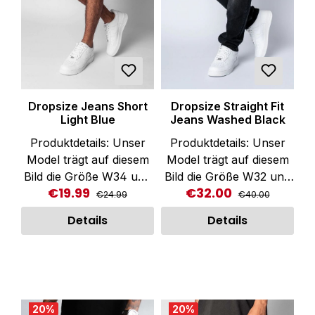
Dropsize Jeans Short
Dropsize Straight Fit
Light Blue
Jeans Washed Black
Produktdetails: Unser
Produktdetails: Unser
Model trägt auf diesem
Model trägt auf diesem
Bild die Größe W34 und
Bild die Größe W32 und
€19.99
€32.00
Regular price:
Regular price:
Sale price:
Sale price:
ist 1,85 groß.
ist 1,80 groß und hat ein
€24.99
€40.00
Blickfangende Jeans
Körpergewicht von 73
Details
Details
Short in Hell Blau für
Kilogramm.
Herren von Dropsize.
Blickfangende Jeans in
Verschluss: verdeckte
Washed Black für
Knopfleiste. Seitliche
Herren von Dropsize.
Einschubtaschen.
Verschluss: verdeckte
20
%
20
%
Praktisches Münzfach.
Knopfleiste. Seitliche