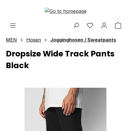
Skip to main content
Shop
MEN
Hosen
Jogginghosen / Sweatpants
Dropsize Wide Track Pants
Black
Skip image gallery