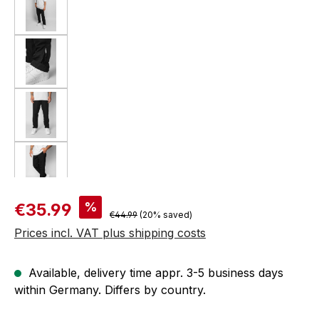
Sale price:
%
€35.99
Regular price:
€44.99
(20% saved)
Prices incl. VAT plus shipping costs
Available, delivery time appr. 3-5 business days
within Germany. Differs by country.