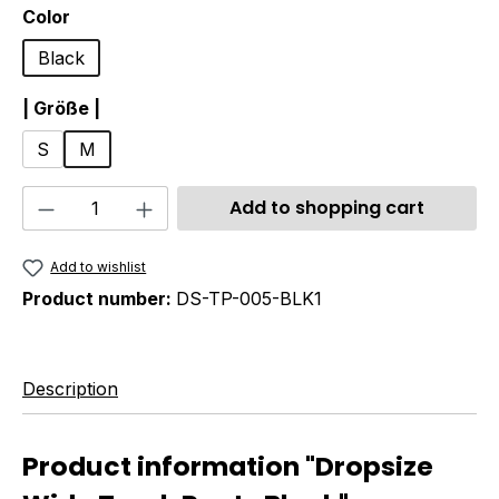
Select
Color
Black
Select
| Größe |
S
M
Product Quantity: Enter the desired amou
Add to shopping cart
Add to wishlist
Product number:
DS-TP-005-BLK1
Description
Product information "Dropsize