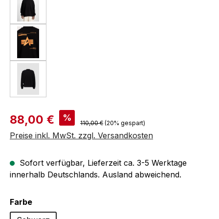
Verkaufspreis:
%
88,00 €
Regulärer Preis:
110,00 €
(20% gespart)
Preise inkl. MwSt. zzgl. Versandkosten
Sofort verfügbar, Lieferzeit ca. 3-5 Werktage
innerhalb Deutschlands. Ausland abweichend.
auswählen
Farbe