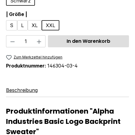
Schwarz
auswählen
| Größe |
S
L
XL
XXL
Produkt Anzahl: Gib den gewünschten We
In den Warenkorb
Zum Merkzettel hinzufügen
Produktnummer:
146304-03-4
Beschreibung
Produktinformationen "Alpha
Industries Basic Logo Backprint
Sweater"