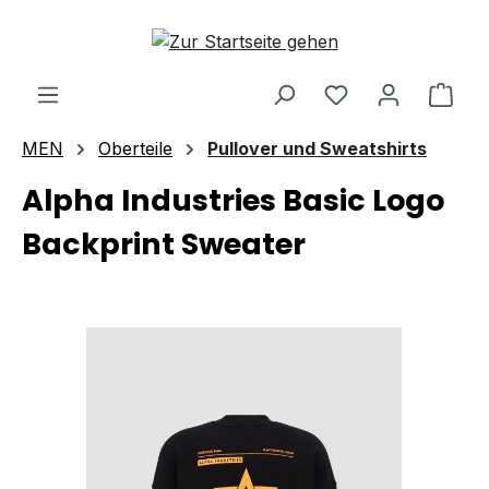
Zum Hauptinhalt springen
Ware
MEN
Oberteile
Pullover und Sweatshirts
Alpha Industries Basic Logo
Backprint Sweater
Bildergalerie überspringen