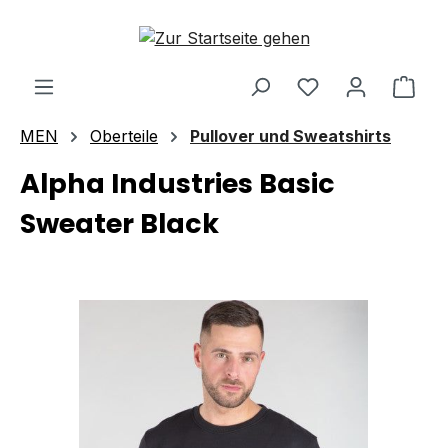
Zum Hauptinhalt springen
Ware
MEN
Oberteile
Pullover und Sweatshirts
Alpha Industries Basic
Sweater Black
Bildergalerie überspringen