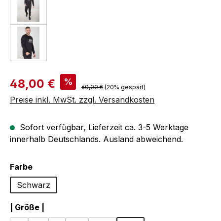
Verkaufspreis:
%
48,00 €
Regulärer Preis:
60,00 €
(20% gespart)
Preise inkl. MwSt. zzgl. Versandkosten
Sofort verfügbar, Lieferzeit ca. 3-5 Werktage
innerhalb Deutschlands. Ausland abweichend.
auswählen
Farbe
Schwarz
auswählen
| Größe |