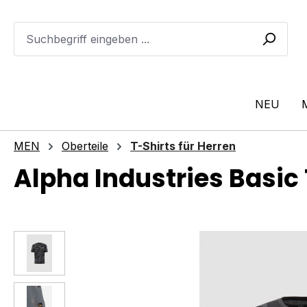
m Hauptinhalt springen
Zur Suche springen
Zur Hauptnavigation springen
NEU
MEN
Oberteile
T-Shirts für Herren
Alpha Industries Basic
Bildergalerie überspringen