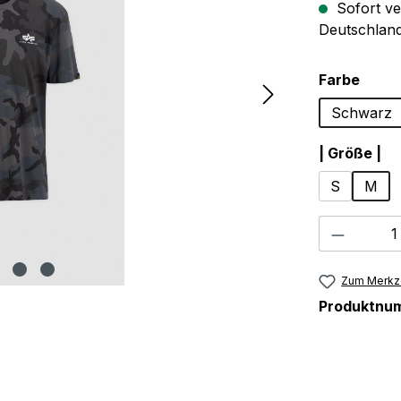
Sofort ve
Deutschland
ausw
Farbe
Schwarz
au
| Größe |
S
M
Produkt
Zum Merkze
Produktnu