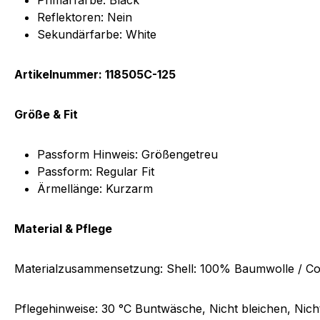
Primärfarbe:
Black
Reflektoren: Nein
Sekundärfarbe: White
Artikelnummer: 118505C-125
Größe & Fit
Passform Hinweis:
Größengetreu
Passform:
R
egular Fit
Ärmellänge:
K
urzarm
Material & Pflege
Materialzusammensetzung:
Shell: 100% Baumwolle / Co
Pflegehinweise:
30 °C Buntwäsche, Nicht bleichen, Nich