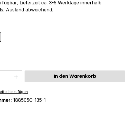
rfügbar, Lieferzeit ca. 3-5 Werktage innerhalb
s. Ausland abweichend.
ählen
swählen
 Anzahl: Gib den gewünschten Wert ein 
In den Warenkorb
ttel hinzufügen
mmer:
188505C-135-1