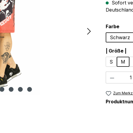
Sofort ve
Deutschland
ausw
Farbe
Schwarz
au
| Größe |
S
M
Produkt
Zum Merkze
Produktnu