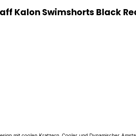
ff Kalon Swimshorts Black Re
ign mit coolen Kratzern. Cooler und Dynamischer Amstaff 