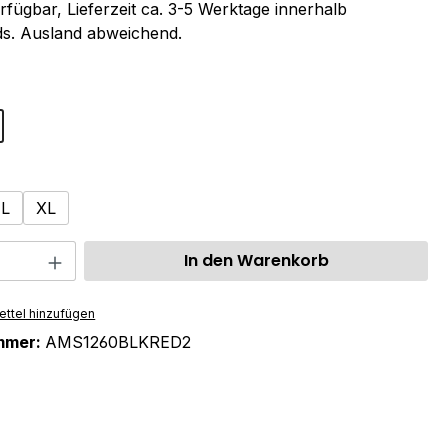
rfügbar, Lieferzeit ca. 3-5 Werktage innerhalb
s. Ausland abweichend.
ählen
swählen
L
XL
 Anzahl: Gib den gewünschten Wert ein 
In den Warenkorb
ttel hinzufügen
mmer:
AMS1260BLKRED2