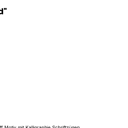
d"
Motiv mit Kalligraphie Schriftzügen.