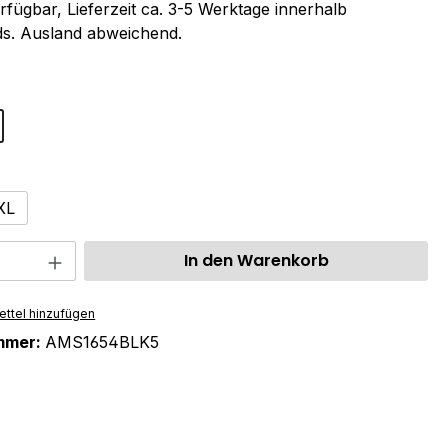
rfügbar, Lieferzeit ca. 3-5 Werktage innerhalb
s. Ausland abweichend.
ählen
swählen
XL
 Anzahl: Gib den gewünschten Wert ein 
In den Warenkorb
ttel hinzufügen
mmer:
AMS1654BLK5