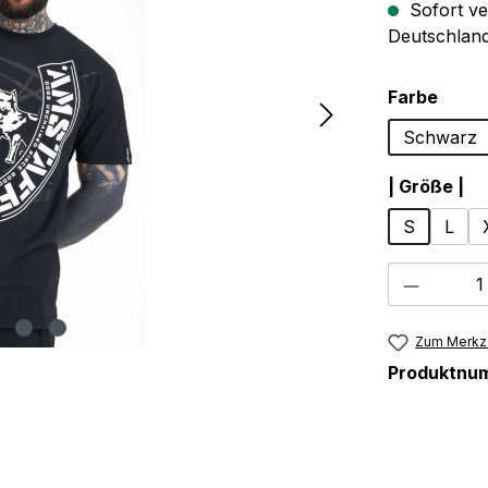
Sofort ve
Deutschland
ausw
Farbe
Schwarz
au
| Größe |
S
L
Produkt
Zum Merkze
Produktnu