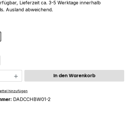
rfügbar, Lieferzeit ca. 3-5 Werktage innerhalb
s. Ausland abweichend.
ählen
swählen
 Anzahl: Gib den gewünschten Wert ein 
In den Warenkorb
ttel hinzufügen
mmer:
DADCCHBW01-2