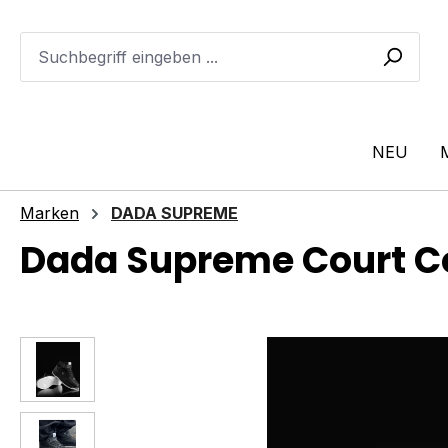
m Hauptinhalt springen
Zur Suche springen
Zur Hauptnavigation springen
NEU
Marken
DADA SUPREME
Dada Supreme Court C
Bildergalerie überspringen