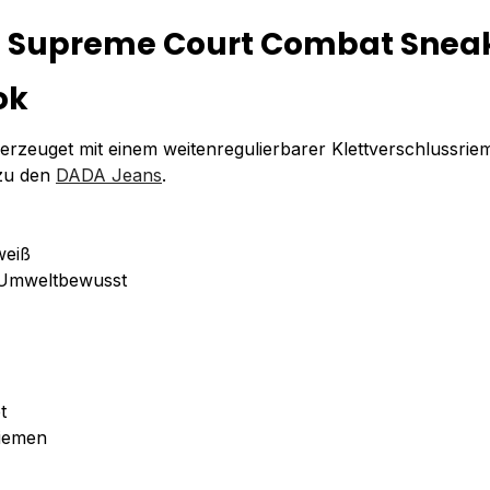
 Supreme Court Combat Sneak
ok
uget mit einem weitenregulierbarer Klettverschlussrieme
 zu den
DADA Jeans
.
weiß
d Umweltbewusst
t
riemen