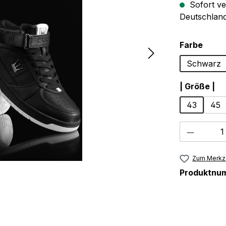
Sofort ve
Deutschland
ausw
Farbe
Schwarz
au
| Größe |
43
45
Produkt
Zum Merkze
Produktnu