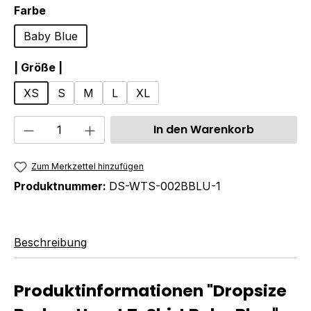
auswählen
Farbe
Baby Blue
auswählen
| Größe |
XS
S
M
L
XL
Produkt Anzahl: Gib den gewünschten We
In den Warenkorb
Zum Merkzettel hinzufügen
Produktnummer:
DS-WTS-002BBLU-1
Beschreibung
Produktinformationen "Dropsize