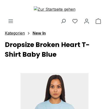
Zum Hauptinhalt springen
Ware
Kategorien
New In
Dropsize Broken Heart T-
Shirt Baby Blue
Bildergalerie überspringen