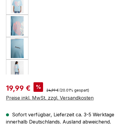
Verkaufspreis:
%
19,99 €
Regulärer Preis:
24,99 €
(20.01% gespart)
Preise inkl. MwSt. zzgl. Versandkosten
Sofort verfügbar, Lieferzeit ca. 3-5 Werktage
innerhalb Deutschlands. Ausland abweichend.