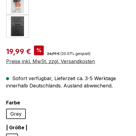
Verkaufspreis:
%
19,99 €
Regulärer Preis:
24,99 €
(20.01% gespart)
Preise inkl. MwSt. zzgl. Versandkosten
Sofort verfügbar, Lieferzeit ca. 3-5 Werktage
innerhalb Deutschlands. Ausland abweichend.
auswählen
Farbe
Grey
auswählen
| Größe |