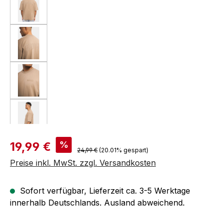
Verkaufspreis:
%
19,99 €
Regulärer Preis:
24,99 €
(20.01% gespart)
Preise inkl. MwSt. zzgl. Versandkosten
Sofort verfügbar, Lieferzeit ca. 3-5 Werktage
innerhalb Deutschlands. Ausland abweichend.