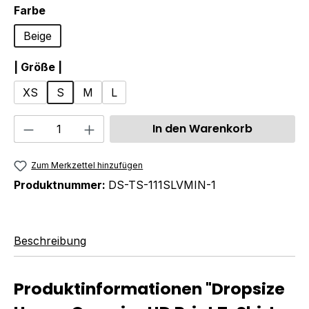
auswählen
Farbe
Beige
auswählen
| Größe |
XS
S
M
L
Produkt Anzahl: Gib den gewünschten We
In den Warenkorb
Zum Merkzettel hinzufügen
Produktnummer:
DS-TS-111SLVMIN-1
Beschreibung
Produktinformationen "Dropsize