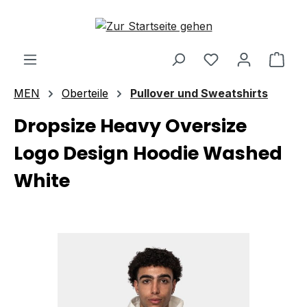
Zum Hauptinhalt springen
Ware
MEN
Oberteile
Pullover und Sweatshirts
Dropsize Heavy Oversize
Logo Design Hoodie Washed
White
Bildergalerie überspringen