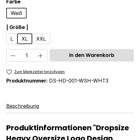
auswählen
Farbe
Weiß
auswählen
| Größe |
L
XL
XXL
Produkt Anzahl: Gib den gewünschten We
In den Warenkorb
Zum Merkzettel hinzufügen
Produktnummer:
DS-HD-001-WSH-WHT3
Beschreibung
Produktinformationen "Dropsize
Heavy Oversize Logo Design