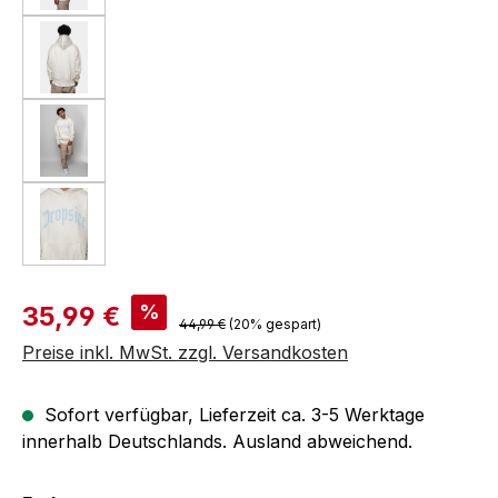
Verkaufspreis:
%
35,99 €
Regulärer Preis:
44,99 €
(20% gespart)
Preise inkl. MwSt. zzgl. Versandkosten
Sofort verfügbar, Lieferzeit ca. 3-5 Werktage
innerhalb Deutschlands. Ausland abweichend.