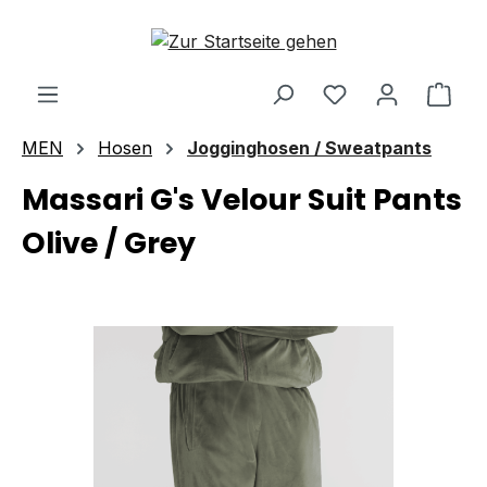
Zum Hauptinhalt springen
Ware
MEN
Hosen
Jogginghosen / Sweatpants
Massari G's Velour Suit Pants
Olive / Grey
Bildergalerie überspringen