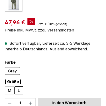
Verkaufspreis:
%
47,96 €
Regulärer Preis:
59,95 €
(20% gespart)
Preise inkl. MwSt. zzgl. Versandkosten
Sofort verfügbar, Lieferzeit ca. 3-5 Werktage
innerhalb Deutschlands. Ausland abweichend.
auswählen
Farbe
Grey
auswählen
| Größe |
M
L
Produkt Anzahl: Gib den gewünschten We
In den Warenkorb