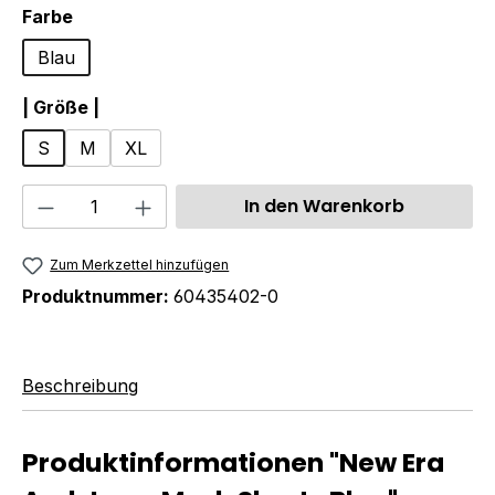
auswählen
Farbe
Blau
auswählen
| Größe |
S
M
XL
Produkt Anzahl: Gib den gewünschten We
In den Warenkorb
Zum Merkzettel hinzufügen
Produktnummer:
60435402-0
Beschreibung
Produktinformationen "New Era