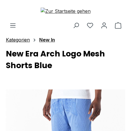
Zum Hauptinhalt springen
Ware
Kategorien
New In
New Era Arch Logo Mesh
Shorts Blue
Bildergalerie überspringen