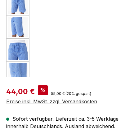
Verkaufspreis:
%
44,00 €
Regulärer Preis:
55,00 €
(20% gespart)
Preise inkl. MwSt. zzgl. Versandkosten
Sofort verfügbar, Lieferzeit ca. 3-5 Werktage
innerhalb Deutschlands. Ausland abweichend.