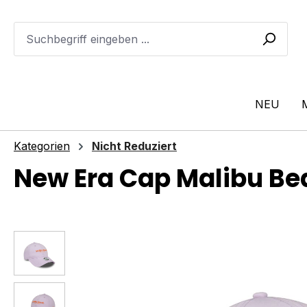
m Hauptinhalt springen
Zur Suche springen
Zur Hauptnavigation springen
NEU
Kategorien
Nicht Reduziert
New Era Cap Malibu 
Bildergalerie überspringen