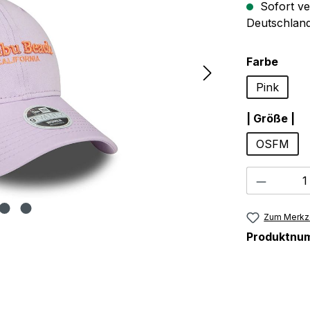
Sofort ve
Deutschland
ausw
Farbe
Pink
au
| Größe |
OSFM
Produkt
Zum Merkze
Produktnu