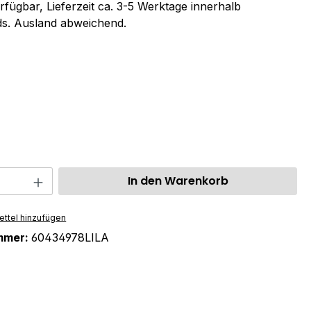
rfügbar, Lieferzeit ca. 3-5 Werktage innerhalb
s. Ausland abweichend.
ählen
swählen
 Anzahl: Gib den gewünschten Wert ein 
In den Warenkorb
ttel hinzufügen
mmer:
60434978LILA