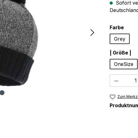
Sofort ve
Deutschland
ausw
Farbe
Grey
au
| Größe |
OneSize
Produkt
Zum Merkze
Produktnu