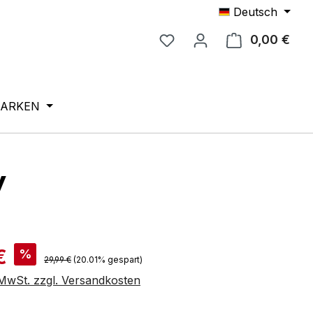
Deutsch
0,00 €
Ware
ARKEN
y
is:
€
%
Regulärer Preis:
29,99 €
(20.01% gespart)
. MwSt. zzgl. Versandkosten