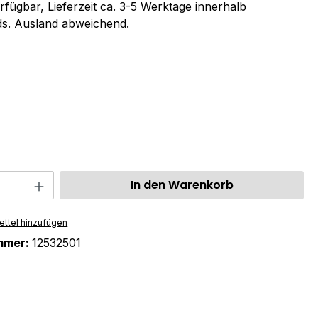
rfügbar, Lieferzeit ca. 3-5 Werktage innerhalb
s. Ausland abweichend.
ählen
swählen
 Anzahl: Gib den gewünschten Wert ein 
In den Warenkorb
ttel hinzufügen
mmer:
12532501