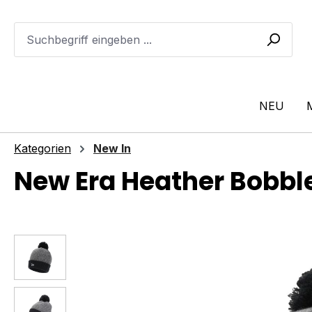
m Hauptinhalt springen
Zur Suche springen
Zur Hauptnavigation springen
NEU
Kategorien
New In
New Era Heather Bobble
Bildergalerie überspringen