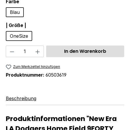
auswählen
Farbe
Blau
auswählen
| Größe |
OneSize
Produkt Anzahl: Gib den gewünschten We
In den Warenkorb
Zum Merkzettel hinzufügen
Produktnummer:
60503619
Beschreibung
Produktinformationen "New Era
LA Dodgers Home Field 9FORTY