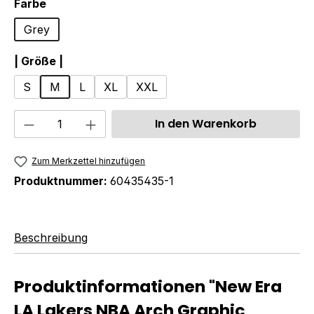
auswählen
Farbe
Grey
auswählen
| Größe |
S
M
L
XL
XXL
Produkt Anzahl: Gib den gewünschten We
In den Warenkorb
Zum Merkzettel hinzufügen
Produktnummer:
60435435-1
Beschreibung
Produktinformationen "New Era
LA Lakers NBA Arch Graphic