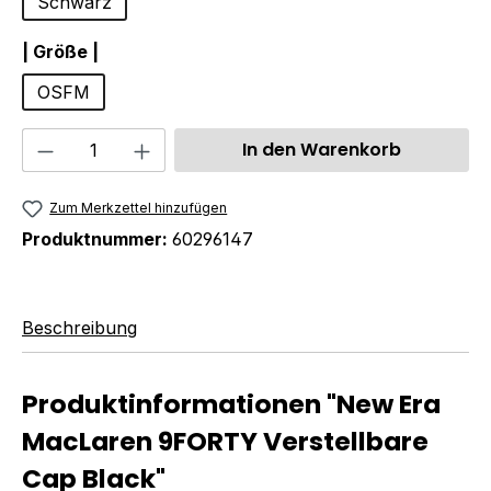
Schwarz
auswählen
| Größe |
OSFM
Produkt Anzahl: Gib den gewünschten We
In den Warenkorb
Zum Merkzettel hinzufügen
Produktnummer:
60296147
Beschreibung
Produktinformationen "New Era
MacLaren 9FORTY Verstellbare
Cap Black"