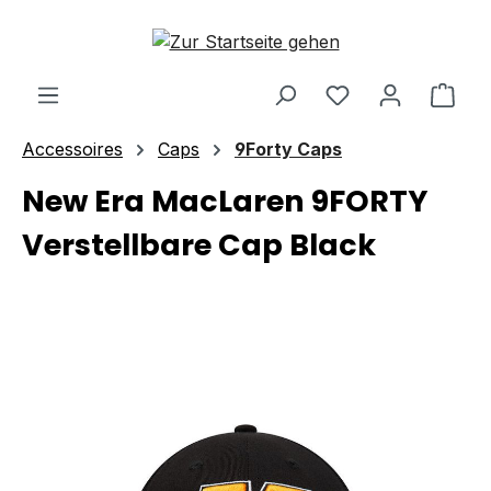
Zum Hauptinhalt springen
Ware
Accessoires
Caps
9Forty Caps
New Era MacLaren 9FORTY
Verstellbare Cap Black
Bildergalerie überspringen