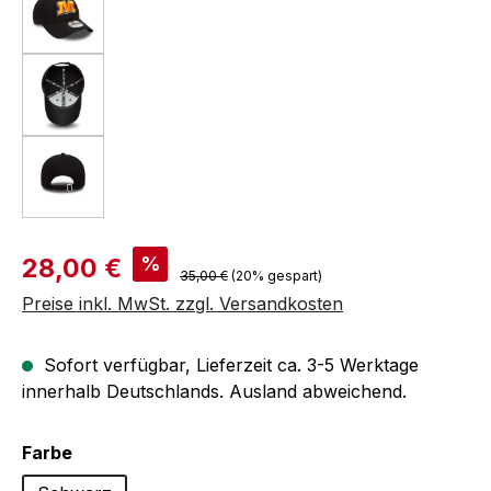
Verkaufspreis:
%
28,00 €
Regulärer Preis:
35,00 €
(20% gespart)
Preise inkl. MwSt. zzgl. Versandkosten
Sofort verfügbar, Lieferzeit ca. 3-5 Werktage
innerhalb Deutschlands. Ausland abweichend.
auswählen
Farbe