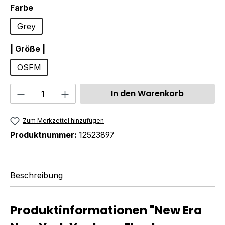
auswählen
Farbe
Grey
auswählen
| Größe |
OSFM
Produkt Anzahl: Gib den gewünschten We
In den Warenkorb
Zum Merkzettel hinzufügen
Produktnummer:
12523897
Beschreibung
Produktinformationen "New Era