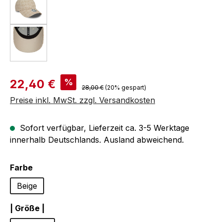
Verkaufspreis:
%
22,40 €
Regulärer Preis:
28,00 €
(20% gespart)
Preise inkl. MwSt. zzgl. Versandkosten
Sofort verfügbar, Lieferzeit ca. 3-5 Werktage
innerhalb Deutschlands. Ausland abweichend.
auswählen
Farbe
Beige
auswählen
| Größe |