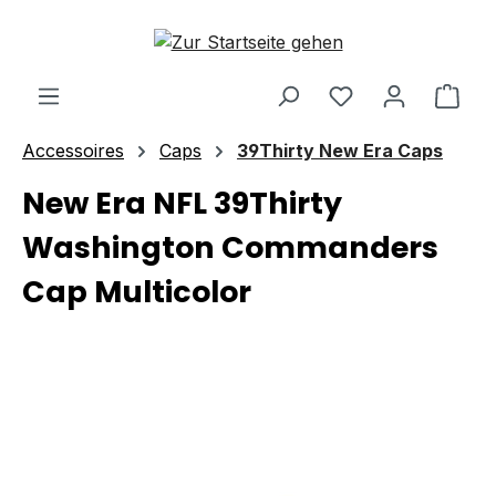
Zum Hauptinhalt springen
Ware
Accessoires
Caps
39Thirty New Era Caps
New Era NFL 39Thirty
Washington Commanders
Cap Multicolor
Bildergalerie überspringen