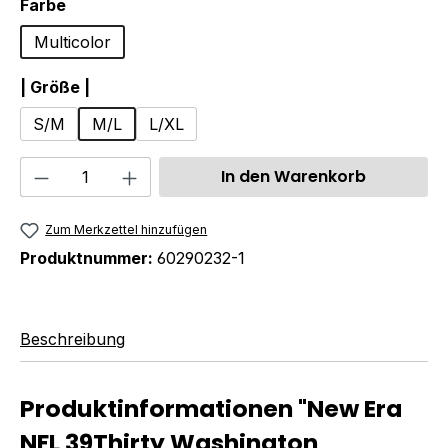
auswählen
Farbe
Multicolor
auswählen
| Größe |
S/M
M/L
L/XL
Produkt Anzahl: Gib den gewünschten We
In den Warenkorb
Zum Merkzettel hinzufügen
Produktnummer:
60290232-1
Beschreibung
Produktinformationen "New Era
NFL 39Thirty Washington