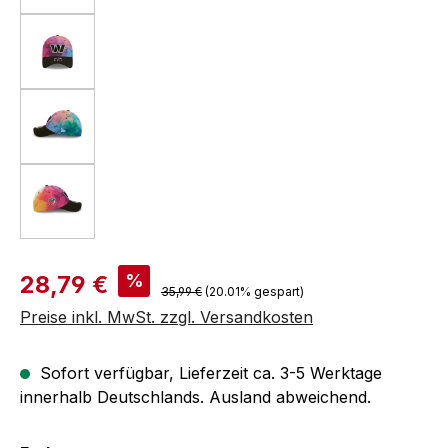
Verkaufspreis:
%
28,79 €
Regulärer Preis:
35,99 €
(20.01% gespart)
Preise inkl. MwSt. zzgl. Versandkosten
Sofort verfügbar, Lieferzeit ca. 3-5 Werktage
innerhalb Deutschlands. Ausland abweichend.