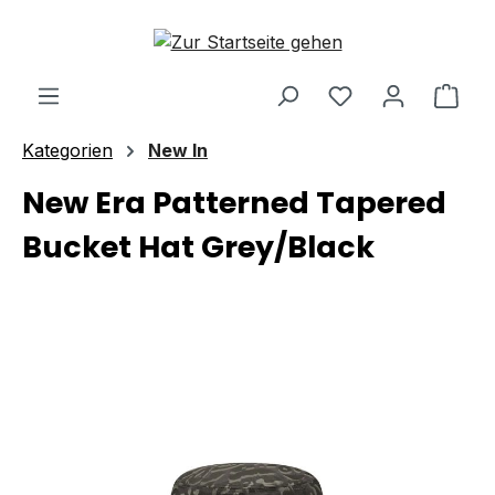
Zum Hauptinhalt springen
Ware
Kategorien
New In
New Era Patterned Tapered
Bucket Hat Grey/Black
Bildergalerie überspringen