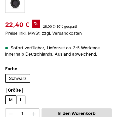
Verkaufspreis:
%
22,40 €
Regulärer Preis:
28,00 €
(20% gespart)
Preise inkl. MwSt. zzgl. Versandkosten
Sofort verfügbar, Lieferzeit ca. 3-5 Werktage
innerhalb Deutschlands. Ausland abweichend.
auswählen
Farbe
Schwarz
auswählen
| Größe |
M
L
Produkt Anzahl: Gib den gewünschten We
In den Warenkorb