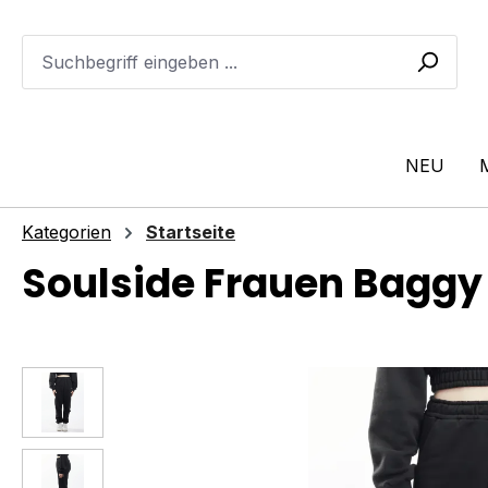
m Hauptinhalt springen
Zur Suche springen
Zur Hauptnavigation springen
NEU
Kategorien
Startseite
Soulside Frauen Baggy
Bildergalerie überspringen