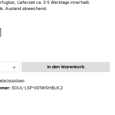
rfügbar, Lieferzeit ca. 3-5 Werktage innerhalb
s. Ausland abweichend.
ählen
ählen
 Anzahl: Gib den gewünschten Wert ein 
In den Warenkorb
ttel hinzufügen
mmer:
SOUL-LSP-001WSHBLK.2