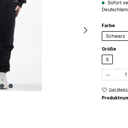
Sofort ve
Deutschland
ausw
Farbe
Schwarz
ausw
Größe
S
Produkt
Zum Merkze
Produktnu