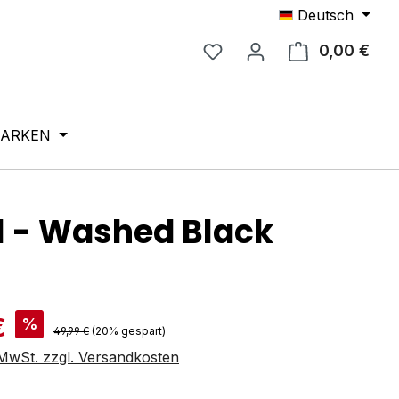
Deutsch
0,00 €
Ware
ARKEN
l - Washed Black
is:
€
%
Regulärer Preis:
49,99 €
(20% gespart)
. MwSt. zzgl. Versandkosten