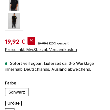
Verkaufspreis:
%
19,92 €
Regulärer Preis:
24,90 €
(20% gespart)
Preise inkl. MwSt. zzgl. Versandkosten
Sofort verfügbar, Lieferzeit ca. 3-5 Werktage
innerhalb Deutschlands. Ausland abweichend.
auswählen
Farbe
Schwarz
auswählen
| Größe |